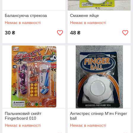
Балансуюча стрекоза
Смажене яйце
Немає в наявності
Немає в наявності
30
48
₴
₴
Пальчиковий скейт
Антистрес спінер М'яч Finger
Fingerboard 010
ball
Немає в наявності
Немає в наявності