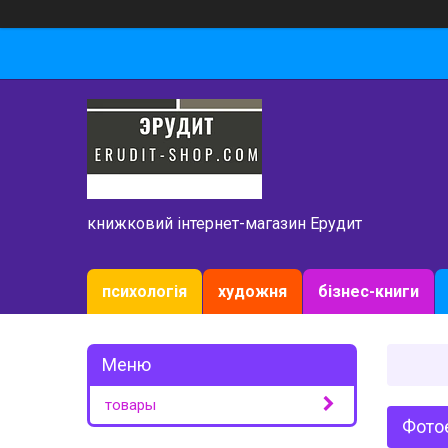
книжковий інтернет-магазин Ерудит
психологія
художня
бізнес-книги
товары
Фото