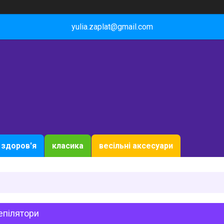
yulia.zaplat@gmail.com
здоров'я
класика
весільні аксесуари
епілятори