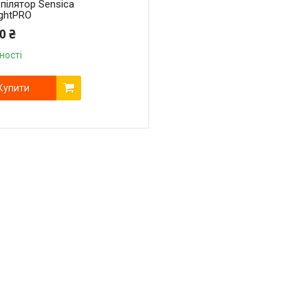
пілятор Sensica
ightPRO
0 ₴
ності
Купити