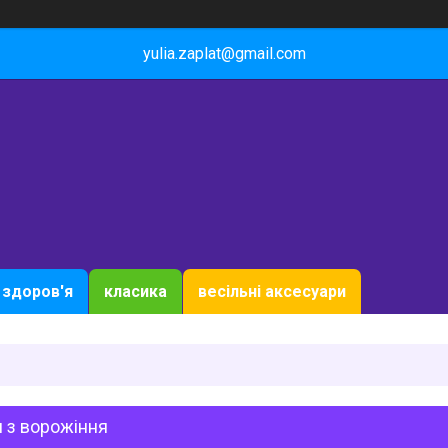
yulia.zaplat@gmail.com
здоров'я
класика
весільні аксесуари
 з ворожіння