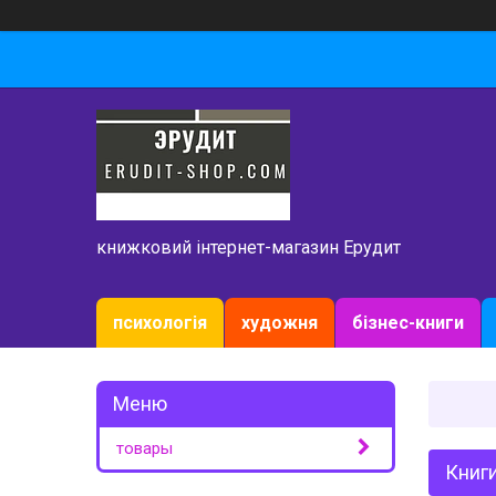
книжковий інтернет-магазин Ерудит
психологія
художня
бізнес-книги
товары
Книги