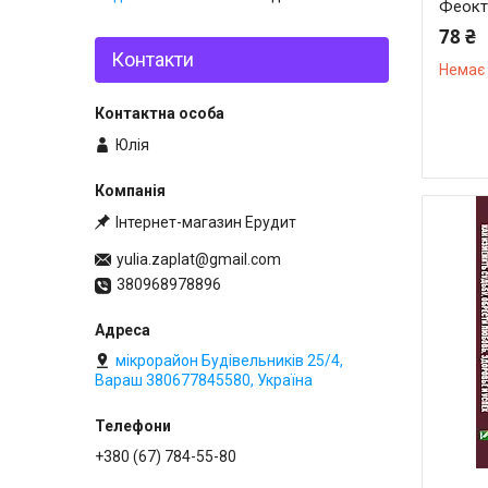
Феокти
78 ₴
Контакти
Немає 
Юлія
Інтернет-магазин Ерудит
yulia.zaplat@gmail.com
380968978896
мікрорайон Будівельників 25/4,
Вараш 380677845580, Україна
+380 (67) 784-55-80