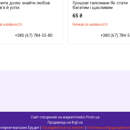
інити долю знайти любов
Грошові талісмани Як стати
'я й успіх
багатим і щасливим
65 ₴
в наявності
Немає в наявності
+380 (67) 784-55-80
+380 (67) 784-
Сайт створений на маркетплейсі
Prom.ua
Продавець на Bigl.ua
Інтернет-магазин Ерудит |
Поскаржитися на контент
|
Політика конфіденційност