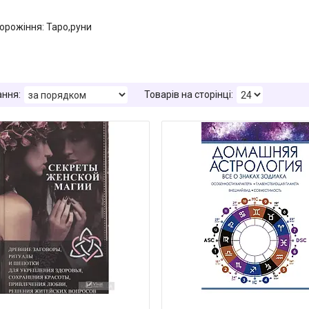
ворожіння: Таро,руни