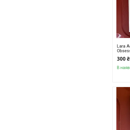
Lara A
Obsess
300 ₴
В наяв