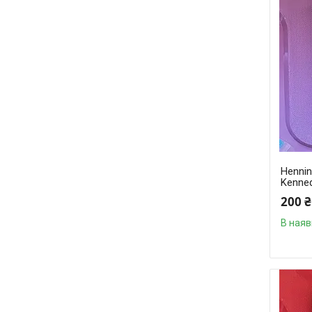
Hennin
Kenne
200 ₴
В наяв