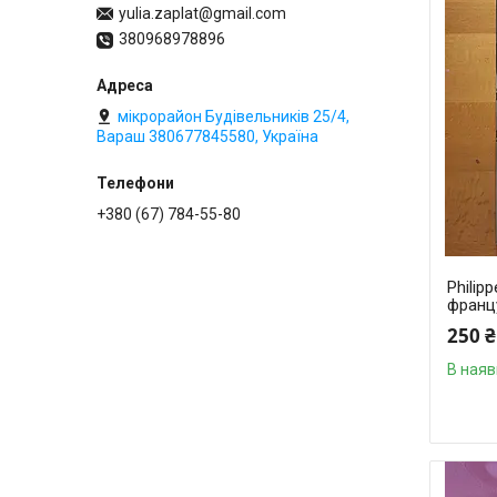
yulia.zaplat@gmail.com
380968978896
мікрорайон Будівельників 25/4,
Вараш 380677845580, Україна
+380 (67) 784-55-80
Philip
франц
250 ₴
В наяв