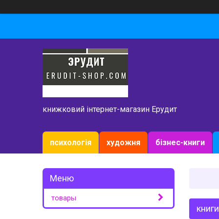
книжковий інтернет-магазин Ерудит
психологія
художня
бізнес-книги
товары
книг