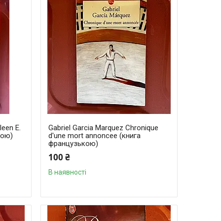
leen E.
Gabriel Garcia Marquez Chronique
кою)
d'une mort annoncee (книга
французькою)
100 ₴
В наявності