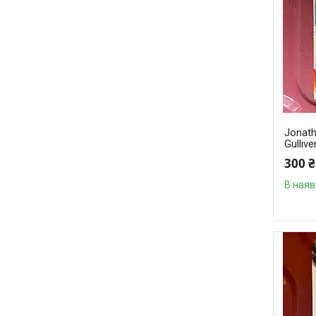
Jonath
Gulliv
300 ₴
В наяв