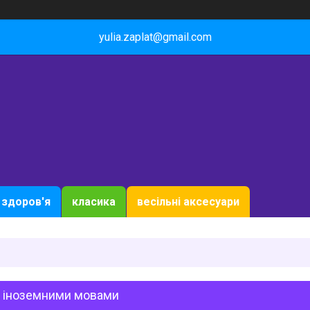
yulia.zaplat@gmail.com
здоров'я
класика
весільні аксесуари
и іноземними мовами