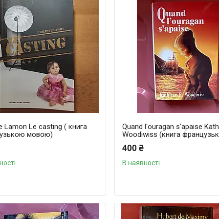
pe Lamon Le casting ( книга
Quand l'ouragan s'apaise Kath
узькою мовою)
Woodiwiss (книга французь
400 ₴
ності
В наявності