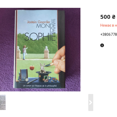
500 ₴
Немає в 
+3806778