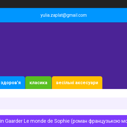
yulia.zaplat@gmail.com
здоров'я
класика
весільні аксесуари
in Gaarder Le monde de Sophie (роман французькою м