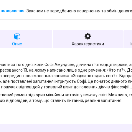
Законом не передбачено повернення та обмін даного
Опис
Характеристики
нається того дня, коли Софі Амундсен, дівчина п'ятнадцяти років, з
дресованого їй, на якому написано лише одне речення: «Хто ти?». Д
 а всередині нова маленька записка: «Звідки походить світ?». Відп
, але поставлені запитання інтригують Софі. Це початок дивного л
 пошуках відповідей у ​​тривалий візит до головних діячів філософії...
тковий роман підкорив мільйони читачів у всьому світі. Можливо, т
вих відповідей, а тому, що ставить питання, реальні запитання.