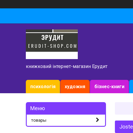
книжковий інтернет-магазин Ерудит
психологія
художня
бізнес-книги
товары
Joste