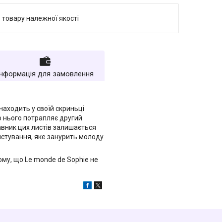
 товару належної якості
Інформація для замовлення
находить у своїй скриньці
о нього потрапляє другий
равник цих листів залишається
истування, яке занурить молоду
ому, що Le monde de Sophie не