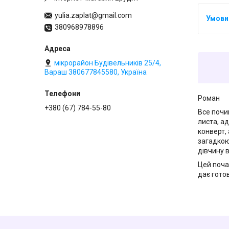
yulia.zaplat@gmail.com
380968978896
мікрорайон Будівельників 25/4,
Вараш 380677845580, Україна
Роман
+380 (67) 784-55-80
Все почи
листа, а
конверт,
загадкою
дівчину в
Цей поча
дає гото