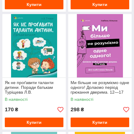
Купити
Купити
Як не проґавити таланти
Ми більше не розуміємо одне
дитини. Поради батькам
одного! Долаємо період
Туріщева Л.В.
грюкання дверима. 12—17
років Ізабель Ф
В наявності
В наявності
170
298
₴
₴
Купити
Купити