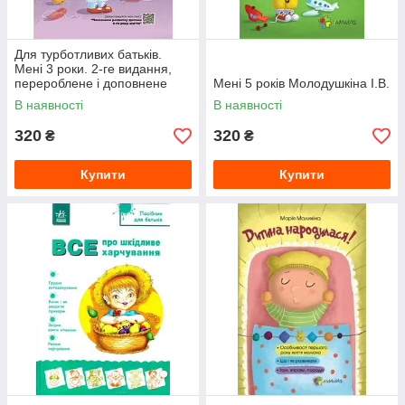
Для турботливих батьків.
Мені 3 роки. 2-ге видання,
перероблене і доповнене
Мені 5 років Молодушкіна І.В.
Молодушкіна І.В.
В наявності
В наявності
320
320
₴
₴
Купити
Купити