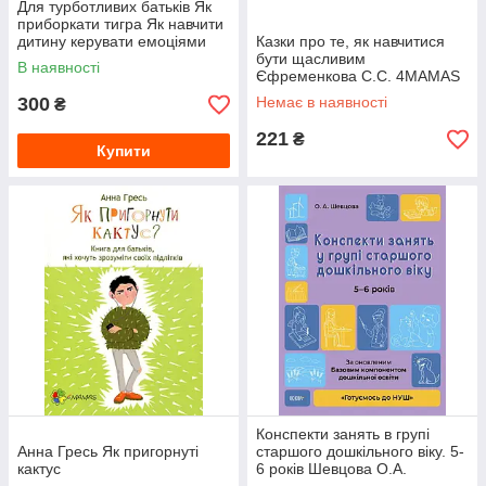
Для турботливих батьків Як
приборкати тигра Як навчити
дитину керувати емоціями
Казки про те, як навчитися
бути щасливим
В наявності
Єфременкова С.С. 4MAMAS
300
Немає в наявності
₴
221
₴
Купити
Конспекти занять в групі
Анна Гресь Як пригорнуті
старшого дошкільного віку. 5-
кактус
6 років Шевцова О.А.