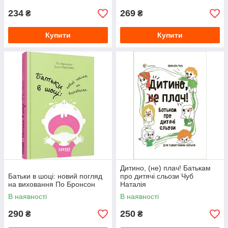
234
269
₴
₴
Купити
Купити
Дитино, (не) плач! Батькам
Батьки в шоці: новий погляд
про дитячі сльози Чуб
на виховання По Бронсон
Наталія
В наявності
В наявності
290
250
₴
₴