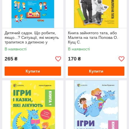
Дитячий садок. Що робити,
Книга зайнятого тата, або
якщо...? Ситуації, які можуть
Малята на тата Попова О.
трапитися з дитиною у
Кущ С.
дитсадку. Главацька Т.Є
В наявності
В наявності
265
170
₴
₴
Купити
Купити