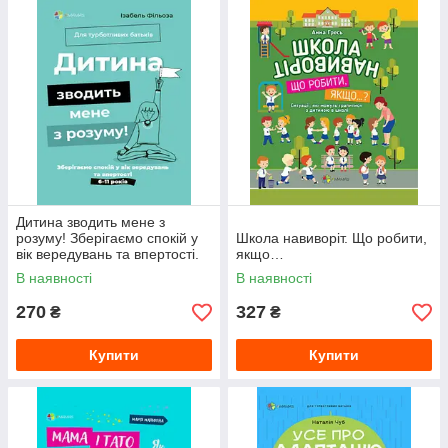
Дитина зводить мене з
розуму! Зберігаємо спокій у
Школа навиворіт. Що робити,
вік вередувань та впертості.
якщо…
6–11 років
В наявності
В наявності
270
327
₴
₴
Купити
Купити