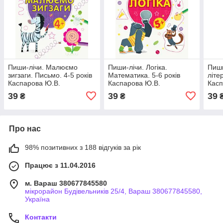
Пиши-лічи. Малюємо
Пиши-лічи. Логіка.
Пиш
зигзаги. Письмо. 4-5 років
Математика. 5-6 років
літе
Каспарова Ю.В.
Каспарова Ю.В.
Касп
39
39
39
₴
₴
Про нас
98% позитивних з 188 відгуків за рік
Працює з 11.04.2016
м. Вараш 380677845580
мікрорайон Будівельників 25/4, Вараш 380677845580,
Україна
Контакти