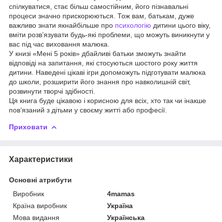
спілкуватися, стає більш самостійним, його пізнавальні
процеси значно прискорюються. Тож вам, батькам, дуже
важливо знати якнайбільше про
психологію
дитини цього віку,
вміти розв’язувати будь-які проблеми, що можуть виникнути у
вас під час виховання малюка.
У книзі «Мені 5 років» дбайливі батьки зможуть знайти
відповіді на запитання, які стосуються шостого року життя
дитини. Наведені цікаві ігри допоможуть підготувати малюка
до школи, розширити його знання про навколишній світ,
розвинути творчі здібності.
Ця книга буде цікавою і корисною для всіх, хто так чи інакше
пов’язаний з дітьми у своєму житті або професії.
Приховати
Характеристики
Основні атрибути
Виробник
4mamas
Країна виробник
Україна
Мова видання
Українська