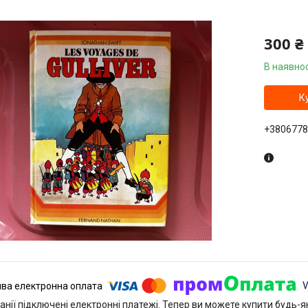
300 ₴
В наявнос
К
+3806778
анії підключені електронні платежі. Тепер ви можете купити будь-