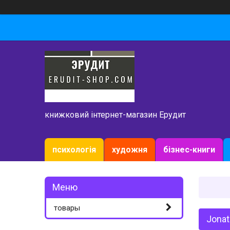
книжковий інтернет-магазин Ерудит
психологія
художня
бізнес-книги
товары
Jonat