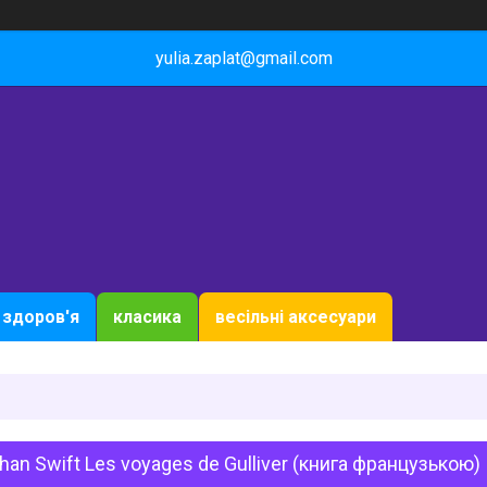
yulia.zaplat@gmail.com
здоров'я
класика
весільні аксесуари
han Swift Les voyages de Gulliver (книга французькою)