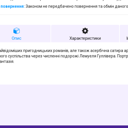
Законом не передбачено повернення та обмін даного
Опис
Характеристики
айвідоміших пригодницьких романів, але також асербічна сатира а
ого суспільства через численні подорожі Лемуеля Гуллівера. Портр
антазія.