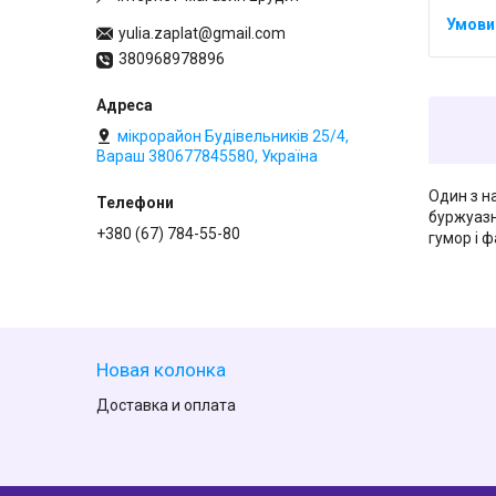
yulia.zaplat@gmail.com
380968978896
мікрорайон Будівельників 25/4,
Вараш 380677845580, Україна
Один з н
буржуазн
+380 (67) 784-55-80
гумор і ф
Новая колонка
Доставка и оплата