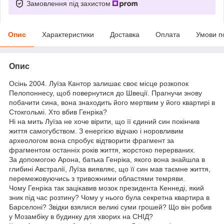
Замовлення під захистом
Опис
Характеристики
Доставка
Оплата
Умови п
Опис
Осінь 2004. Луїза Кантор залишає своє місце розкопок
Пелопоннесу, щоб повернутися до Швеції. Прагнучи знову
побачити сина, вона знаходить його мертвим у його квартирі в
Стокгольмі. Хто вбив Генріка?
Ні на мить Луїза не хоче вірити, що її єдиний син покінчив
життя самогубством. З енергією відчаю і норовливим
археологом вона спробує відтворити фрагмент за
фрагментом останніх років життя, жорстоко перерваних.
За допомогою Арона, батька Генріка, якого вона знайшла в
глибині Австралії, Луїза виявляє, що її син мав таємне життя,
перемежовуючись з тривожними областями темряви.
Чому Генріка так зацікавив мозок президента Кеннеді, який
зник під час розтину? Чому у нього була секретна квартира в
Барселоні? Звідки взялися великі суми грошей? Що він робив
у Мозамбіку в будинку для хворих на СНІД?