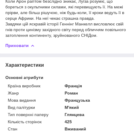
Коли Арон раптом безслідно зникає, Луїза розуміє, що
бореться з окультними силами, які перевищують її. На межі
прірви, але більш рішучою, ніж будь-коли, її кроки ведуть її в
серце Африки. На неї чекає страшна правда.
Завдяки цій яскравій історії Геннінг Манкелл висловлює свій
гнів проти цинізму західного світу перед обличчям повільного
затоплення континенту, зруйнованого СНІДом.
Приховати
Характеристики
Основні атрибути
Країна виробник
Франція
Жанр
Роман
Мова видання
Французька
Вид палітурки
М'який
Тип поверхні паперу
Глянцева
Кількість сторінок
425
Стан
Вживаний