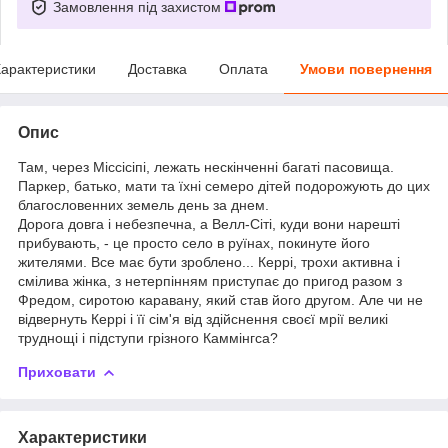
Замовлення під захистом
арактеристики
Доставка
Оплата
Умови повернення
Опис
Там, через Міссісіпі, лежать нескінченні багаті пасовища.
Паркер, батько, мати та їхні семеро дітей подорожують до цих
благословенних земель день за днем.
Дорога довга і небезпечна, а Велл-Сіті, куди вони нарешті
прибувають, - це просто село в руїнах, покинуте його
жителями. Все має бути зроблено... Керрі, трохи активна і
смілива жінка, з нетерпінням приступає до пригод разом з
Фредом, сиротою каравану, який став його другом. Але чи не
відвернуть Керрі і її сім'я від здійснення своєї мрії великі
труднощі і підступи грізного Каммінгса?
Приховати
Характеристики