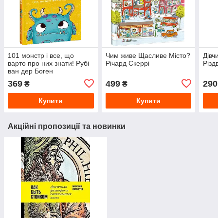
101 монстр і все, що
Чим живе Щасливе Місто?
Дівч
варто про них знати! Рубі
Річард Скеррі
Різд
ван дер Боген
369
499
290
₴
₴
Купити
Купити
Акційні пропозиції та новинки