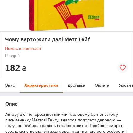
Чому варто жити далі Метт Гейґ
Немає в наявності
Роздріб
182
₴
Опис
Характеристики
Доставка
Оплата
Умови 
Опис
Автору цієї непересічної книжки, молодому британському
письменнику Меттові Гейґу, вдалося подолати депресію —
недуг, що забирає радість із нашого життя. Пройшовши крізь
своє власне пекло, він задумався над тим, що його особистий