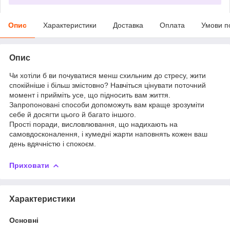
Опис
Характеристики
Доставка
Оплата
Умови п
Опис
Чи хотіли б ви почуватися менш схильним до стресу, жити
спокійніше і більш змістовно? Навчіться цінувати поточний
момент і прийміть усе, що підносить вам життя.
Запропоновані способи допоможуть вам краще зрозуміти
себе й досягти цього й багато іншого.
Прості поради, висловлювання, що надихають на
самовдосконалення, і кумедні жарти наповнять кожен ваш
день вдячністю і спокоєм.
Приховати
Характеристики
Основні