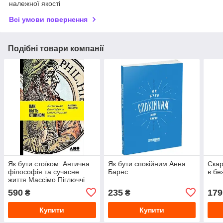
належної якості
Всі умови повернення
Подібні товари компанії
Як бути стоїком: Антична
Як бути спокійним Анна
Скар
філософія та сучасне
Барнс
в бе
життя Массімо Піглюччі
590
235
179
₴
₴
Купити
Купити