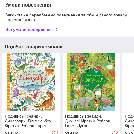
Умови повернення
Законом не передбачено повернення та обмін даного товару
належної якості
Всі умови повернення
Подібні товари компанії
Подивись і знайди.
Подивись i знайди.
Поди
Динозаври. Віммельбух
Джунглі Кірстин Робсон
Дино
Кірстин Робсон Гарет
Гарет Лукас
Кірс
Лукас
Лука
250
250
273
₴
₴