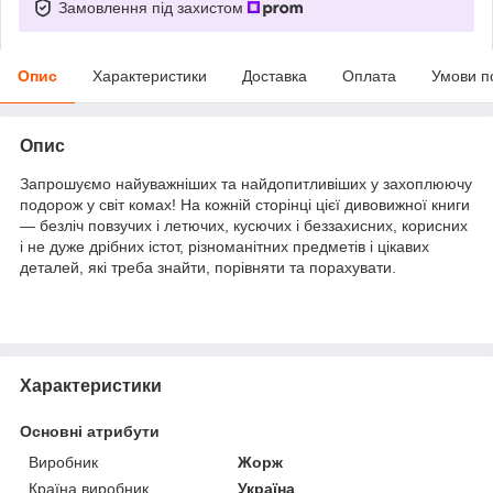
Замовлення під захистом
Опис
Характеристики
Доставка
Оплата
Умови п
Опис
Запрошуємо найуважніших та найдопитливіших у захоплюючу
подорож у світ комах! На кожній сторінці цієї дивовижної книги
— безліч повзучих і летючих, кусючих і беззахисних, корисних
і не дуже дрібних істот, різноманітних предметів і цікавих
деталей, які треба знайти, порівняти та порахувати.
Характеристики
Основні атрибути
Виробник
Жорж
Країна виробник
Україна