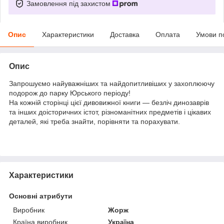
Замовлення під захистом
Опис
Характеристики
Доставка
Оплата
Умови п
Опис
Запрошуємо найуважніших та найдопитливіших у захоплюючу
подорож до парку Юрського періоду!
На кожній сторінці цієї дивовижної книги — безліч динозаврів
та інших доісторичних істот, різноманітних предметів і цікавих
деталей, які треба знайти, порівняти та порахувати.
Характеристики
Основні атрибути
Виробник
Жорж
Країна виробник
Україна