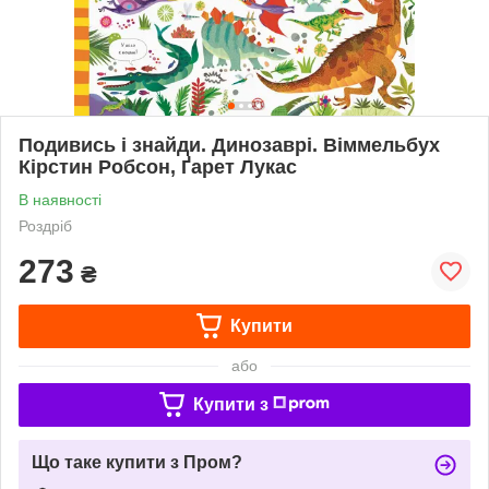
Подивись і знайди. Динозаврі. Віммельбух
Кірстин Робсон, Ґарет Лукас
В наявності
Роздріб
273
₴
Купити
або
Купити з
Що таке купити з Пром?