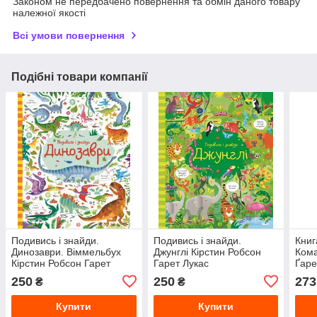
Законом не передбачено повернення та обмін даного товару
належної якості
Всі умови повернення
Подібні товари компанії
Подивись і знайди.
Подивись i знайди.
Книг
Динозаври. Віммельбух
Джунглі Кірстин Робсон
Кома
Кірстин Робсон Гарет
Гарет Лукас
Ґаре
Лукас
250
250
273
₴
₴
Купити
Купити