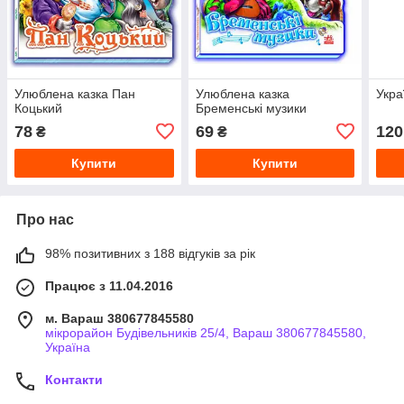
Улюблена казка Пан
Улюблена казка
Укра
Коцький
Бременські музики
78
69
120
₴
₴
Купити
Купити
Про нас
98% позитивних з 188 відгуків за рік
Працює з 11.04.2016
м. Вараш 380677845580
мікрорайон Будівельників 25/4, Вараш 380677845580,
Україна
Контакти