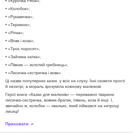
• «Курочка Ряба»;
• «Колобок»;
• «Рукавичка»;
• «Теримок»;
• «Ріпка»;
• «Вовк і коза»;
• «Троє поросят»;
• «Зайчика хатка»;
• «Півник — золотий гребінець»;
• «Лисичка-сестричка і вовк».
Ці назви популярних казок у всіх на слуху. Їхні сюжети прості
й нехитрі, а мораль зрозуміла кожному малюкові.
Герої книги «Казки для малюків» — переважно тварини:
лисичка-сестричка, вовчик-братик, півень, коза й інші. І,
звичайно ж, колобок — хвалько, який піймався на хитрощі
лисиці!
Приховати