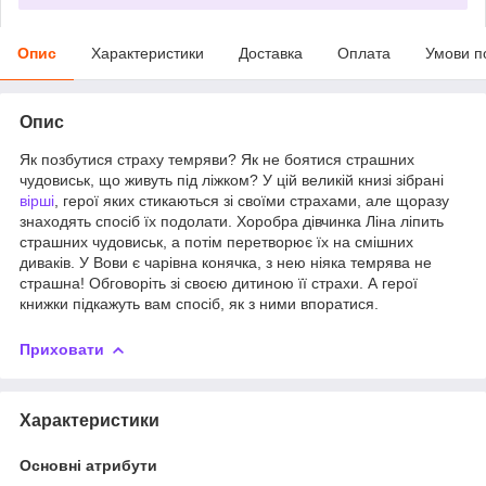
Опис
Характеристики
Доставка
Оплата
Умови п
Опис
Як позбутися страху темряви? Як не боятися страшних
чудовиськ, що живуть під ліжком? У цій великій книзі зібрані
вірші
, герої яких стикаються зі своїми страхами, але щоразу
знаходять спосіб їх подолати. Хоробра дівчинка Ліна ліпить
страшних чудовиськ, а потім перетворює їх на смішних
диваків. У Вови є чарівна конячка, з нею ніяка темрява не
страшна! Обговоріть зі своєю дитиною її страхи. А герої
книжки підкажуть вам спосіб, як з ними впоратися.
Приховати
Характеристики
Основні атрибути