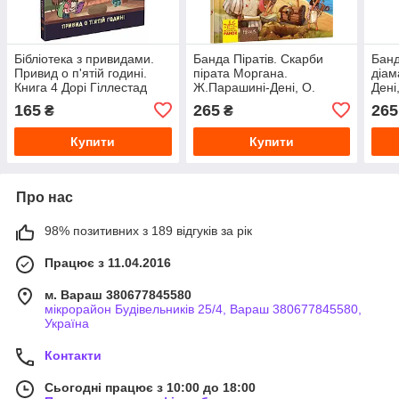
Бібліотека з привидами.
Банда Піратів. Скарби
Банд
Привид о п'ятій годині.
пірата Моргана.
діам
Книга 4 Дорі Гіллестад
Ж.Парашині-Дені, О.
Дені
Батлер
Дюпен
165
265
265
₴
₴
Купити
Купити
Про нас
98% позитивних з 189 відгуків за рік
Працює з 11.04.2016
м. Вараш 380677845580
мікрорайон Будівельників 25/4, Вараш 380677845580,
Україна
Контакти
Сьогодні працює з 10:00 до 18:00