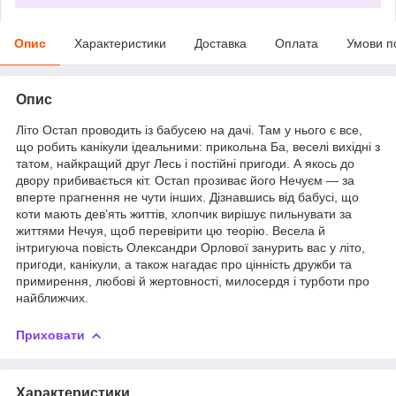
Опис
Характеристики
Доставка
Оплата
Умови п
Опис
Літо Остап проводить із бабусею на дачі. Там у нього є все,
що робить канікули ідеальними: прикольна Ба, веселі вихідні з
татом, найкращий друг Лесь і постійні пригоди. А якось до
двору прибивається кіт. Остап прозиває його Нечуєм — за
вперте прагнення не чути інших. Дізнавшись від бабусі, що
коти мають дев’ять життів, хлопчик вирішує пильнувати за
життями Нечуя, щоб перевірити цю теорію. Весела й
інтригуюча повість Олександри Орлової занурить вас у літо,
пригоди, канікули, а також нагадає про цінність дружби та
примирення, любові й жертовності, милосердя і турботи про
найближчих.
Приховати
Характеристики