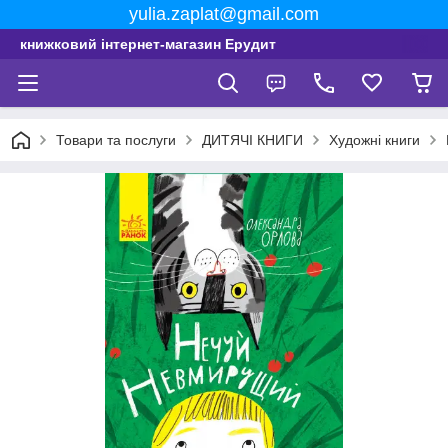
yulia.zaplat@gmail.com
книжковий інтернет-магазин Ерудит
Товари та послуги
ДИТЯЧІ КНИГИ
Художні книги