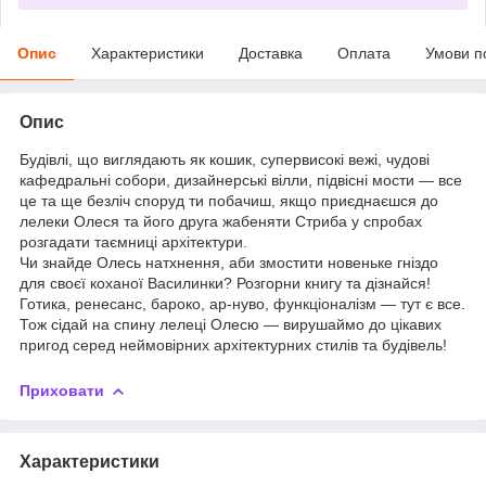
Опис
Характеристики
Доставка
Оплата
Умови п
Опис
Будівлі, що виглядають як кошик, супервисокі вежі, чудові
кафедральні собори, дизайнерські вілли, підвісні мости — все
це та ще безліч споруд ти побачиш, якщо приєднаєшся до
лелеки Олеся та його друга жабеняти Стриба у спробах
розгадати таємниці архітектури.
Чи знайде Олесь натхнення, аби змостити новеньке гніздо
для своєї коханої Василинки? Розгорни книгу та дізнайся!
Готика, ренесанс, бароко, ар-нуво, функціоналізм — тут є все.
Тож сідай на спину лелеці Олесю — вирушаймо до цікавих
пригод серед неймовірних архітектурних стилів та будівель!
Приховати
Характеристики