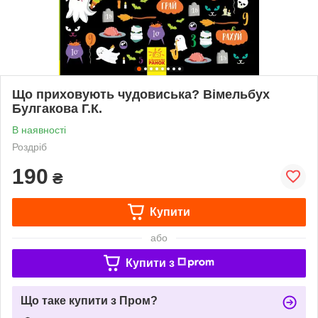
Що приховують чудовиська? Вімельбух
Булгакова Г.К.
В наявності
Роздріб
190
₴
Купити
або
Купити з
Що таке купити з Пром?