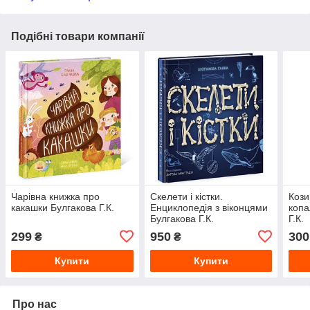
Подібні товари компанії
Чарівна книжка про
Скелети і кістки.
Кози
какашки Булгакова Г.К.
Енциклопедія з віконцями
копа
Булгакова Г.К.
Г.К.
299
950
300
₴
₴
Купити
Купити
Про нас