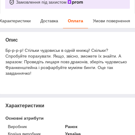
Замовлення під захистом
Характеристики
Доставка
Оплата
Умови повернення
Опис
Бр-р-р-р! Стільки чудовиськ в одній книжці! Скільки?
Спробуйте порахувати. Якщо, звісно, зможете їх знайти. А
заразом: Проведіть лицаря повз драконів, зберіть чудовисько
Франкенштейна і розфарбуйте муміям бинти. Оце так
завданнячко!
Характеристики
Основні атрибути
Виробник
Ранок
Країна виробник
Україна