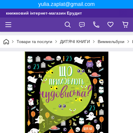
yulia.zaplat@gmail.com
книжковий інтернет-магазин Ерудит
Товари та послуги
ДИТЯЧІ КНИГИ
Виммельбухи