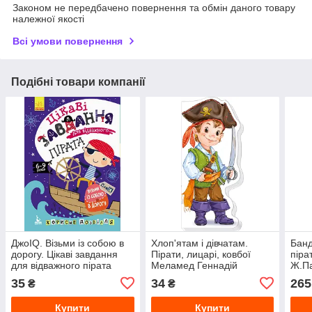
Законом не передбачено повернення та обмін даного товару
належної якості
Всі умови повернення
Подібні товари компанії
ДжоIQ. Візьми із собою в
Хлоп'ятам і дівчатам.
Банд
дорогу. Цікаві завдання
Пірати, лицарі, ковбої
піра
для відважного пірата
Меламед Геннадій
Ж.Па
Дюп
35
34
265
₴
₴
Купити
Купити