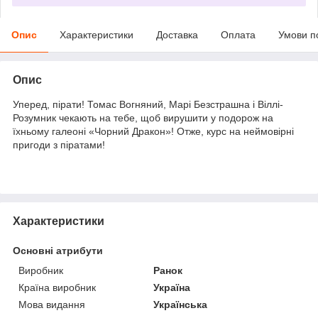
Опис
Характеристики
Доставка
Оплата
Умови п
Опис
Уперед, пірати! Томас Вогняний, Марі Безстрашна і Віллі-
Розумник чекають на тебе, щоб вирушити у подорож на
їхньому галеоні «Чорний Дракон»! Отже, курс на неймовірні
пригоди з піратами!
Характеристики
Основні атрибути
Виробник
Ранок
Країна виробник
Україна
Мова видання
Українська