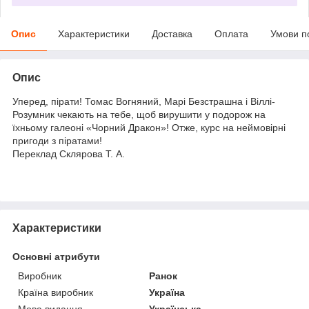
Опис
Характеристики
Доставка
Оплата
Умови п
Опис
Уперед, пірати! Томас Вогняний, Марі Безстрашна і Віллі-
Розумник чекають на тебе, щоб вирушити у подорож на
їхньому галеоні «Чорний Дракон»! Отже, курс на неймовірні
пригоди з піратами!
Переклад Склярова Т. А.
Характеристики
Основні атрибути
Виробник
Ранок
Країна виробник
Україна
Мова видання
Українська