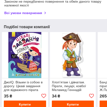
Законом не передбачено повернення та обмін даного товару
належної якості
Всі умови повернення
Подібні товари компанії
ДжоIQ. Візьми із собою в
Хлоп'ятам і дівчатам.
Банд
дорогу. Цікаві завдання
Пірати, лицарі, ковбої
піра
для відважного пірата
Меламед Геннадій
Ж.Па
Дюп
35
34
265
₴
₴
Купити
Купити