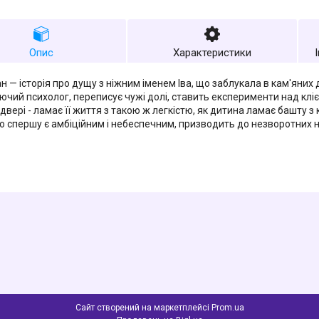
Опис
Характеристики
н — історія про дущу з ніжним іменем Іва, що заблукала в кам'яних 
ючий психолог, переписує чужі долі, ставить експерименти над кліє
двері - ламає її життя з такою ж легкістю, як дитина ламає башту з
о спершу є амбіційним і небеспечним, призводить до незворотних н
Сайт створений на маркетплейсі
Prom.ua