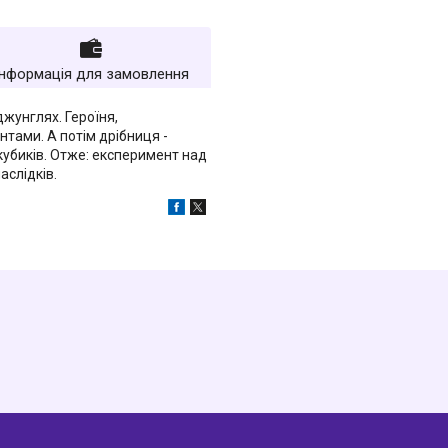
Інформація для замовлення
джунглях. Героїня,
нтами. А потім дрібниця -
 кубиків. Отже: експеримент над
аслідків.