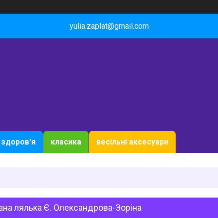
yulia.zaplat@gmail.com
здоров'я
класика
весільні аксесуари
на лялька Є. Олександрова-Зоріна