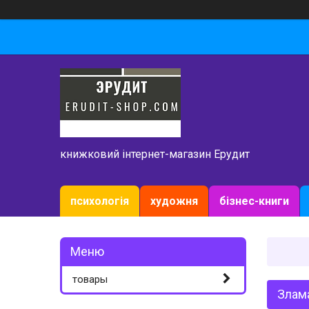
книжковий інтернет-магазин Ерудит
психологія
художня
бізнес-книги
товары
Злама