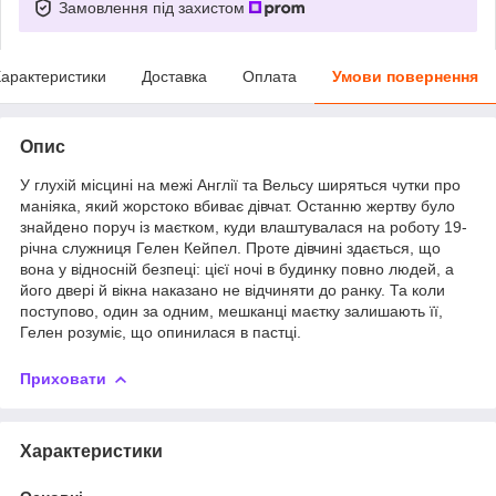
Замовлення під захистом
арактеристики
Доставка
Оплата
Умови повернення
Опис
У глухій місцині на межі Англії та Вельсу ширяться чутки про
маніяка, який жорстоко вбиває дівчат. Останню жертву було
знайдено поруч із маєтком, куди влаштувалася на роботу 19-
річна служниця Гелен Кейпел. Проте дівчині здається, що
вона у відносній безпеці: цієї ночі в будинку повно людей, а
його двері й вікна наказано не відчиняти до ранку. Та коли
поступово, один за одним, мешканці маєтку залишають її,
Гелен розуміє, що опинилася в пастці.
Приховати
Характеристики