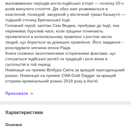
маловивчених періодів англо-індійської історії — початку 20-х
років минулого століття. Дія обох книг розвивається в
екзотичній, похмурій, зануреній у містичний туман Калькутті —
тодішній столиці Британської Індії.
Головний герой, капітан Сем Віндем, прибуває до Індії, яка
переживає бурхливі часи, коли тріщини починають
проявлятися в колоніальному правлінні з ростом числа
людей, що борються за домашнє правління. Його завдання –
розслідувати злочини епохи Радж.
Книги сповнені захоплюючими історичними фактами, що
стосуються індійської релігії та традицій і ролі жінки в
суспільстві в той період.
Номінація на премію Вілбура Сміта за кращий пригодницький
роман; Номінація на премію CWA Gold Dagger за кращий
історико-кримінальний роман 2018 року в Англії.
Приховати
Характеристики
Основні