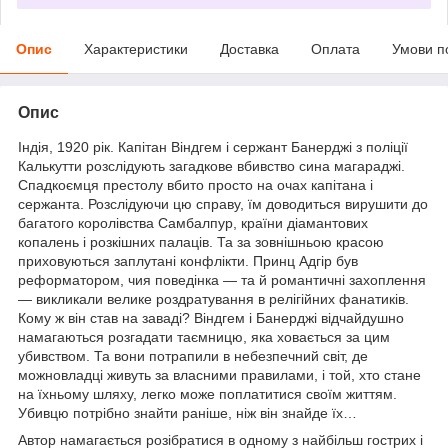
Опис
Характеристики
Доставка
Оплата
Умови п
Опис
Індія, 1920 рік. Капітан Віндгем і сержант Банерджі з поліції
Калькутти розслідують загадкове вбивство сина магараджі.
Спадкоємця престолу вбито просто на очах капітана і
сержанта. Розслідуючи цю справу, їм доводиться вирушити до
багатого королівства Самбалпур, країни діамантових
копалень і розкішних палаців. Та за зовнішньою красою
приховуються заплутані конфлікти. Принц Адгір був
реформатором, чия поведінка — та й романтичні захоплення
— викликали велике роздратування в релігійних фанатиків.
Кому ж він став на заваді? Віндгем і Банерджі відчайдушно
намагаються розгадати таємницю, яка ховається за цим
убивством. Та вони потрапили в небезпечний світ, де
можновладці живуть за власними правилами, і той, хто стане
на їхньому шляху, легко може поплатитися своїм життям.
Убивцю потрібно знайти раніше, ніж він знайде їх…
Автор намагається розібратися в одному з найбільш гострих і