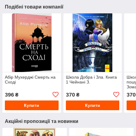
Подібні товари компанії
Абір Мухерджі Смерть на
Школа Добра і Зла. Книга
Школ
Сході
1 Чейнані З.
пошу
Зома
396
370
370
₴
₴
Купити
Купити
Акційні пропозиції та новинки