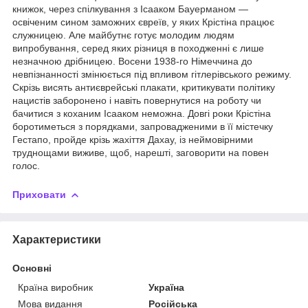
книжок, через спілкування з Ісааком Бауерманом —
освіченим сином заможних євреїв, у яких Крістіна працює
служницею. Але майбутнє готує молодим людям
випробування, серед яких різниця в походженні є лише
незначною дрібницею. Восени 1938-го Німеччина до
невпізнанності змінюється під впливом гітлерівського режиму.
Скрізь висять антиєврейські плакати, критикувати політику
нацистів заборонено і навіть повернутися на роботу чи
бачитися з коханим Ісааком неможна. Довгі роки Крістіна
боротиметься з порядками, запровадженими в її містечку
Гестапо, пройде крізь жахіття Дахау, із неймовірними
труднощами виживе, щоб, нарешті, заговорити на повен
голос.
Приховати
Характеристики
Основні
Країна виробник
Україна
Мова видання
Російська