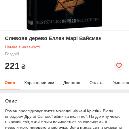
Сливове дерево Еллен Марі Вайсман
Немає в наявності
Роздріб
221
₴
Опис
Характеристики
Доставка
Оплата
Умови п
Опис
Роман прослідковує життя молодої німкені Крістіни Біолц
впродовж Другої Світової війни та після неї. На дівчину чекає
широкий світ, який тільки починається за околицями її
невеличкого німецького містечка. Вона пізнає світ із музики та