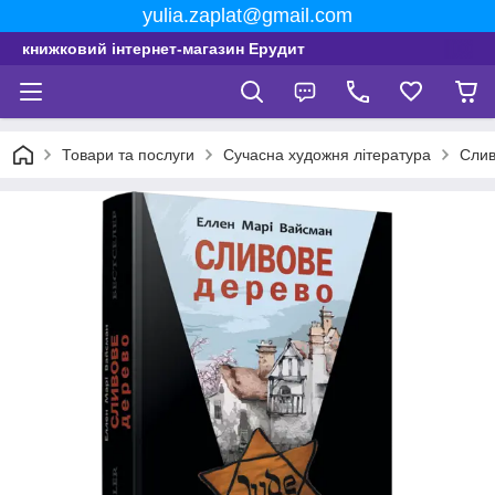
yulia.zaplat@gmail.com
книжковий інтернет-магазин Ерудит
Товари та послуги
Сучасна художня література
Слив