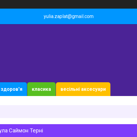
yulia.zaplat@gmail.com
здоров'я
класика
весільні аксесуари
ула Саймон Терні