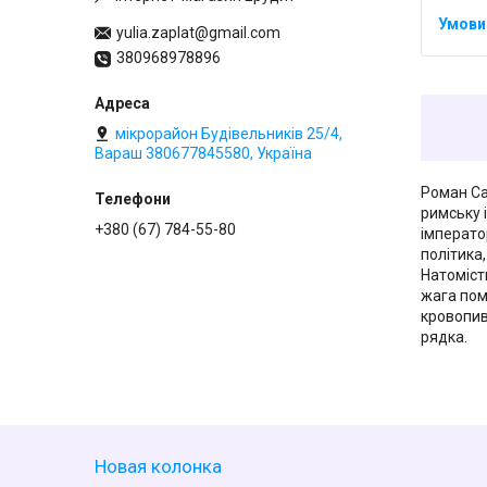
yulia.zaplat@gmail.com
380968978896
мікрорайон Будівельників 25/4,
Вараш 380677845580, Україна
Роман Са
римську 
+380 (67) 784-55-80
імперато
політика
Натомість
жага пом
кровопив
рядка.
Новая колонка