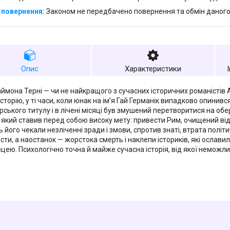
Законом не передбачено повернення та обмін даного
Опис
Характеристики
ймона Терні — чи не найкращого з сучасних історичних романістів А
історію, у ті часи, коли юнак на ім’я Гай Германік випадково опини
рського титулу і в лічені місяці був змушений перетворитися на о
, який ставив перед собою високу мету: привести Рим, очищений від 
 його чекали незліченні зради і змови, спротив знаті, втрата політ
сти, а наостанок — жорстока смерть і наклепи істориків, які ослави
цею. Психологічно точна й майже сучасна історія, від якої неможли