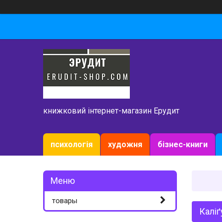
книжковий інтернет-магазин Ерудит
психологія
художня
бізнес-книги
товары
Каліґ