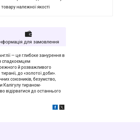
 товару належної якості
Інформація для замовлення
нглії — це глибоке занурення в
вся спадкоємцем
бережного й розважливого
тиранії, до «золотої доби».
ичних союзників, безумство,
ли Калігулу тираном-
во відірватися до останнього