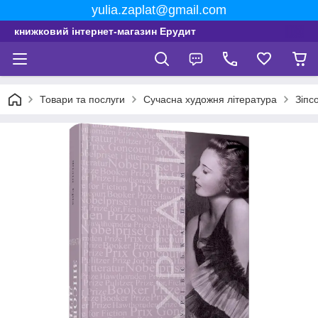
yulia.zaplat@gmail.com
книжковий інтернет-магазин Ерудит
Товари та послуги
Сучасна художня література
Зіпсо