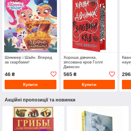
Шиммер і Шайн. Вперед
Хороша дівчинка,
Кван
за скарбами!
зіпсована кров Голлі
наук
Джексон
46
565
296
₴
₴
Купити
Купити
Акційні пропозиції та новинки