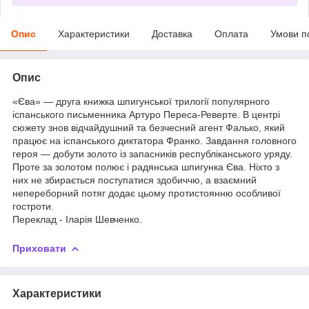
Опис
Характеристики
Доставка
Оплата
Умови п
Опис
«Єва» — друга книжка шпигунської трилогії популярного
іспанського письменника Артуро Переса-Реверте. В центрі
сюжету знов відчайдушний та безчесний агент Фалько, який
працює на іспанського диктатора Франко. Завдання головного
героя — добути золото із запасників республіканського уряду.
Проте за золотом полює і радянська шпигунка Єва. Ніхто з
них не збирається поступатися здобиччю, а взаємний
непереборний потяг додає цьому протистоянню особливої
гостроти.
Переклад - Іларія Шевченко.
Приховати
Характеристики