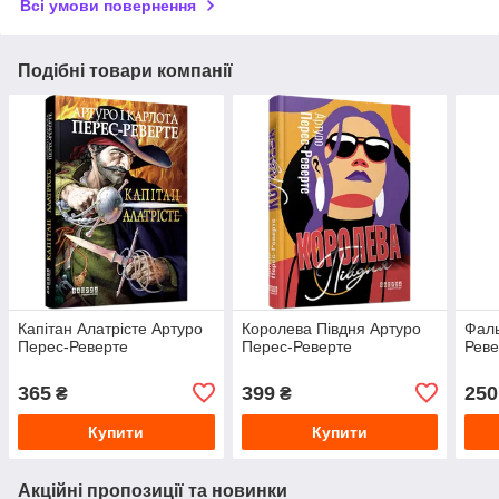
Всі умови повернення
Подібні товари компанії
Капітан Алатрісте Артуро
Королева Півдня Артуро
Фаль
Перес-Реверте
Перес-Реверте
Реве
365
399
250
₴
₴
Купити
Купити
Акційні пропозиції та новинки