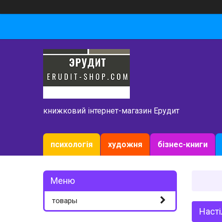
книжковий інтернет-магазин Ерудит
психологія
художня
бізнес-книги
товары
Насті