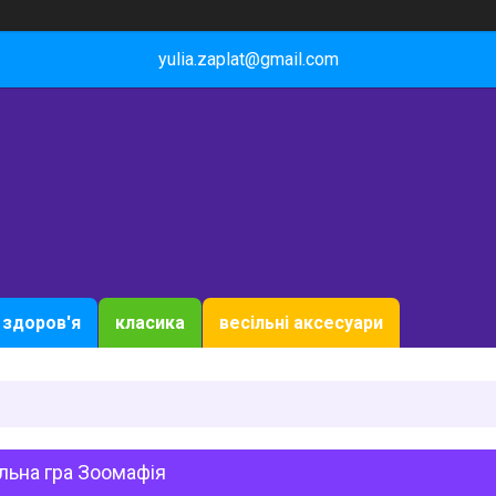
yulia.zaplat@gmail.com
здоров'я
класика
весільні аксесуари
льна гра Зоомафія