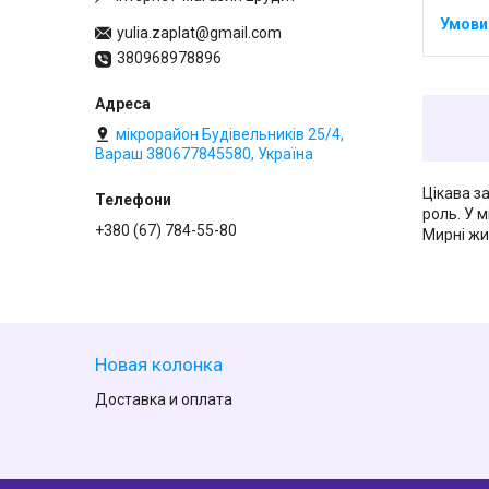
yulia.zaplat@gmail.com
380968978896
мікрорайон Будівельників 25/4,
Вараш 380677845580, Україна
Цікава з
роль. У м
+380 (67) 784-55-80
Мирні жи
Новая колонка
Доставка и оплата