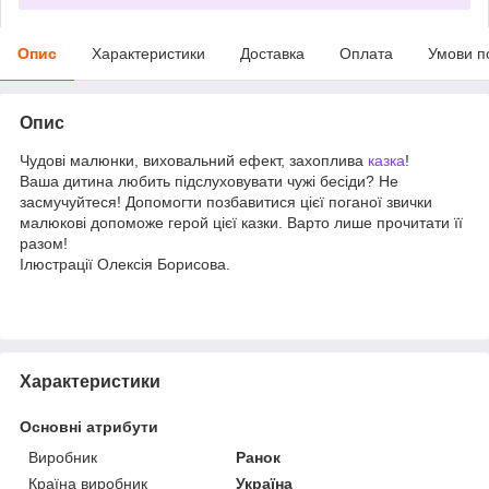
Опис
Характеристики
Доставка
Оплата
Умови п
Опис
Чудові малюнки, виховальний ефект, захоплива
казка
!
Ваша дитина любить підслуховувати чужі бесіди? Не
засмучуйтеся! Допомогти позбавитися цієї поганої звички
малюкові допоможе герой цієї казки. Варто лише прочитати її
разом!
Ілюстрації Олексія Борисова.
Характеристики
Основні атрибути
Виробник
Ранок
Країна виробник
Україна