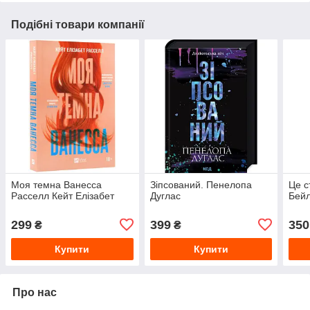
Подібні товари компанії
Моя темна Ванесса
Зіпсований. Пенелопа
Це с
Расселл Кейт Елізабет
Дуглас
Бейл
299
399
350
₴
₴
Купити
Купити
Про нас