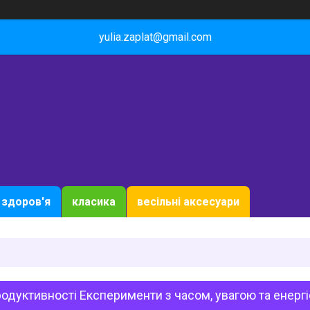
yulia.zaplat@gmail.com
здоров'я
класика
весільні аксесуари
родуктивності Експерименти з часом, увагою та енергі