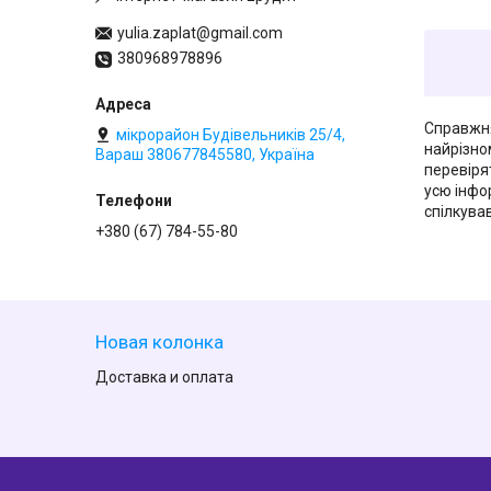
yulia.zaplat@gmail.com
380968978896
Справжня
мікрорайон Будівельників 25/4,
найрізно
Вараш 380677845580, Україна
перевіря
усю інфор
спілкував
+380 (67) 784-55-80
Новая колонка
Доставка и оплата