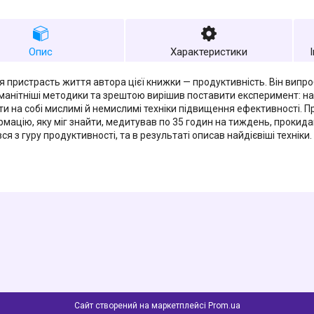
Опис
Характеристики
 пристрасть життя автора цієї книжки — продуктивність. Він випро
манітніші методики та зрештою вирішив поставити експеримент: на р
ти на собі мислимі й немислимі техніки підвищення ефективності. П
мацію, яку міг знайти, медитував по 35 годин на тиждень, прокидавс
ся з гуру продуктивності, та в результаті описав найдієвіші техніки.
Сайт створений на маркетплейсі
Prom.ua