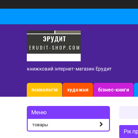
книжковий інтернет-магазин Ерудит
психологія
художня
бізнес-книги
товары
Рік п