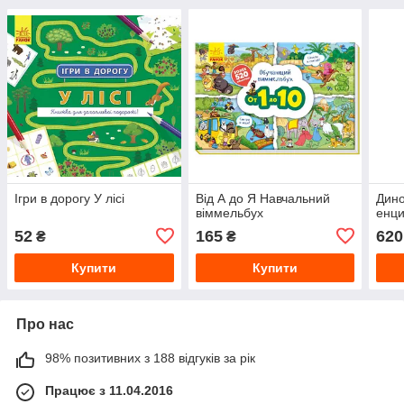
Ігри в дорогу У лісі
Від А до Я Навчальний
Дино
віммельбух
енци
52
165
620
₴
₴
Купити
Купити
Про нас
98% позитивних з 188 відгуків за рік
Працює з 11.04.2016