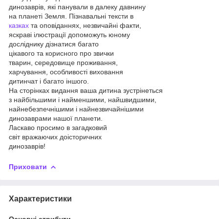
динозаврів, які панували в далеку давнину
на планеті Земля. Пізнавальні тексти в
казках
та оповіданнях, незвичайні факти,
яскраві ілюстрації допоможуть юному
досліднику дізнатися багато
цікавого та корисного про звички
тварин, середовище проживання,
харчування, особливості виховання
дитинчат і багато іншого.
На сторінках видання ваша дитина зустрінеться
з найбільшими і найменшими, найшвидшими,
найнебезпечнішими і найнезвичайнішими
динозаврами нашої планети.
Ласкаво просимо в загадковий
світ вражаючих доісторичних
динозаврів!
Приховати
Характеристики
Основні атрибути