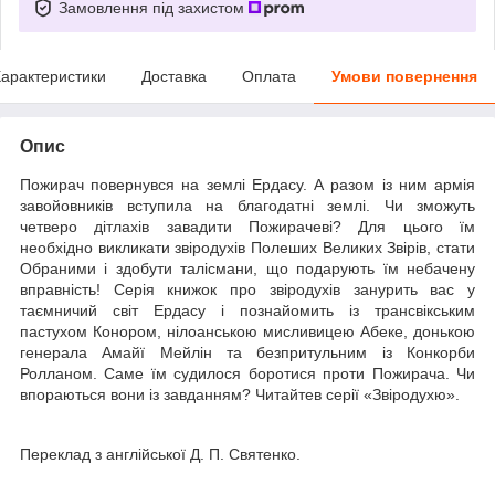
Замовлення під захистом
арактеристики
Доставка
Оплата
Умови повернення
Опис
Пожирач повернувся на землі Ердасу. А разом із ним армія
завойовників вступила на благодатні землі. Чи зможуть
четверо дітлахів завадити Пожирачеві? Для цього їм
необхідно викликати звіродухів Полеших Великих Звірів, стати
Обраними і здобути талісмани, що подарують їм небачену
вправність! Серія книжок про звіродухів занурить вас у
таємничий світ Ердасу і познайомить із трансвікським
пастухом Конором, нілоанською мисливицею Абеке, донькою
генерала Амайї Мейлін та безпритульним із Конкорби
Ролланом. Саме їм судилося боротися проти Пожирача. Чи
впораються вони із завданням? Читайтев серії «Звіродухю».
Переклад з англійської Д. П. Святенко.