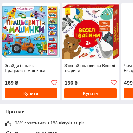
Знайди і полічи.
Зʼєднай половинки Веселі
Чим 
Працьовиті машинки
тварини
Річа
169
156
499
₴
₴
Купити
Купити
Про нас
98% позитивних з 188 відгуків за рік