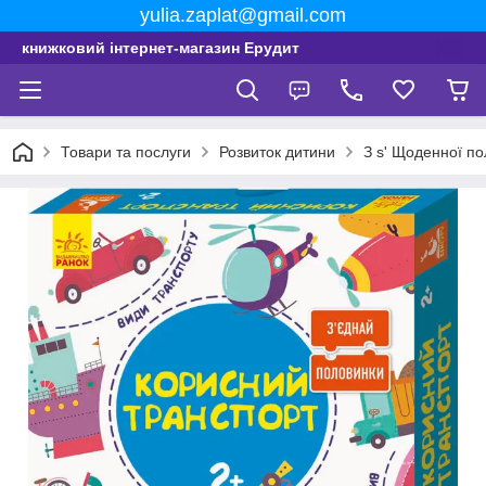
yulia.zaplat@gmail.com
книжковий інтернет-магазин Ерудит
Товари та послуги
Розвиток дитини
З s' Щоденної п