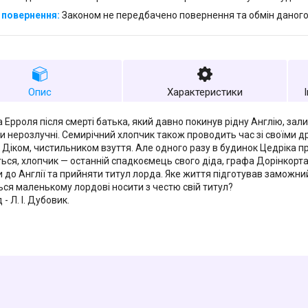
Законом не передбачено повернення та обмін даного
Опис
Характеристики
а Ерроля після смерті батька, який давно покинув рідну Англію, за
и нерозлучні. Семирічний хлопчик також проводить час зі своїми 
і Діком, чистильником взуття. Але одного разу в будинок Цедріка 
ься, хлопчик — останній спадкоємець свого діда, графа Дорінкорта
 до Англії та прийняти титул лорда. Яке життя підготував заможний
ься маленькому лордові носити з честю свій титул?
- Л. І. Дубовик.