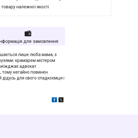
 товару належної якості
Інформація для замовлення
лишається лише люба мама, з
друзями: крамарем містером
приїжджає адвокат.
, тому негайно повинен
 дідусь для свого спадкоємця і