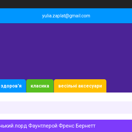
yulia.zaplat@gmail.com
здоров'я
класика
весільні аксесуари
нький лорд Фаунтлерой Френс Бернетт