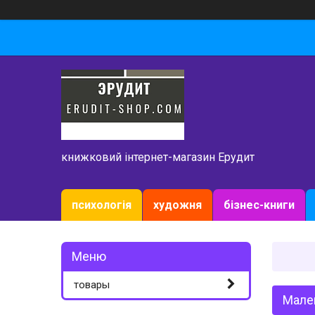
книжковий інтернет-магазин Ерудит
психологія
художня
бізнес-книги
товары
Мале