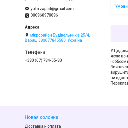
yulia.zaplat@gmail.com
380968978896
мікрорайон Будівельників 25/4,
Вараш 380677845580, Україна
У Цедрік
якою вон
+380 (67) 784-55-80
Гоббсом 
Виявляєт
вирушити
чи вдаст
Переклад 
Новая колонка
Доставка и оплата