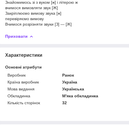
Знайомимось зі з вуком [ж] і літерою ж
вчимося вимовляти звук [Ж]
Закріплюємо вимову звука [ж]
перевіряємо вимову
Вчимося розрізняти звуки [З] — [Ж]
Приховати
Характеристики
Основні атрибути
Виробник
Ранок
Країна виробник
Україна
Мова видання
Українська
Обкладинка
М'яка обкладинка
Кількість сторінок
32