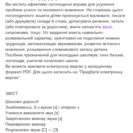
Він містить ефективні логопедичні вправи для усунення
проблем усного та писемного мовлення. На сторінках цього
логопедичного зошита дітям пропонується малювати, писати
(або друкувати) склади й слова, дописувати речення, читати
(або повторювати за дорослим), вчити напам’ять
вірші
,
скоромовки, тощо. Усі завдання мають навчально-
розважальний характер, орієнтовані на подолання мовних
труднощів, автоматизацію звуковимови, розвиток зв’язного
мовлення, розширення словникового запасу дитини.
Посібник призначений для молодших школярів, їхніх батьків,
логопедів, учителів початкової школи.
Ви можете замовити електронну версію у захищеному
форматі PDF. Для цього натисніть на "Придбати електронну
версію".
ЗМIСТ
Шановні дорослі!
Знайомимось Зі з вуком [з] і літерою з
Учимося вимовляти звук [з]
Закріплюємо вимову звука [з]
Перевіряємо вимову
Розрізняємо звуки [С] — [З]