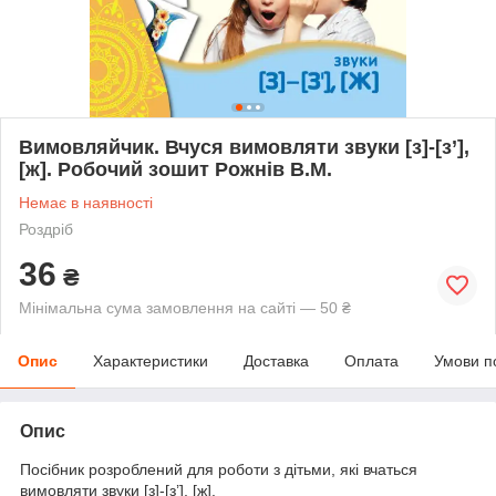
Вимовляйчик. Вчуся вимовляти звуки [з]-[з’],
[ж]. Робочий зошит Рожнів В.М.
Немає в наявності
Роздріб
36
₴
Мінімальна сума замовлення на сайті — 50 ₴
Опис
Характеристики
Доставка
Оплата
Умови п
Опис
Посібник розроблений для роботи з дітьми, які вчаться
вимовляти звуки [з]-[з’], [ж].