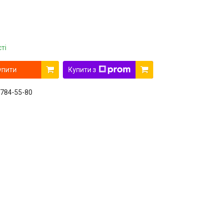
ті
упити
Купити з
 784-55-80