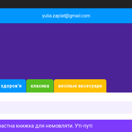
yulia.zaplat@gmail.com
здоров'я
класика
весільні аксесуари
астна книжка для немовляти. Уті-путі