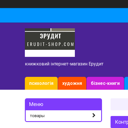
книжковий інтернет-магазин Ерудит
психологія
художня
бізнес-книги
товары
Контр