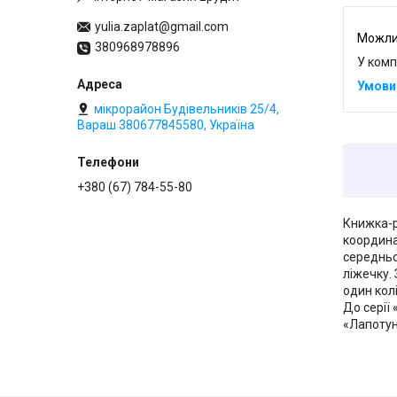
yulia.zaplat@gmail.com
380968978896
У комп
мікрорайон Будівельників 25/4,
Вараш 380677845580, Україна
+380 (67) 784-55-80
Книжка-р
координа
середньо
ліжечку.
один колі
До серії
«Лапотун