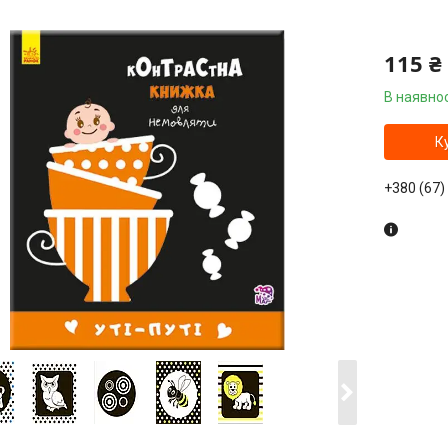
115 ₴
В наявнос
К
+380 (67)