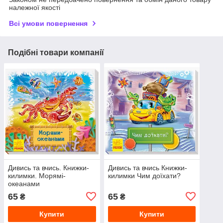
належної якості
Всі умови повернення
Подібні товари компанії
Дивись та вчись. Книжки-
Дивись та вчись Книжки-
килимки. Морямі-
килимки Чим доїхати?
океанами
65
65
₴
₴
Купити
Купити