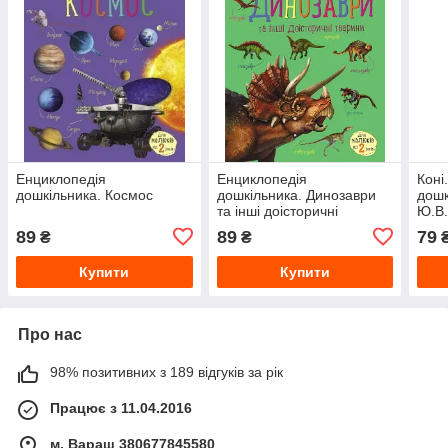
Енциклопедія
Енциклопедія
Коні
дошкільника. Космос
дошкільника. Динозаври
дошк
та інші доісторичні
Ю.В
тварини
89
89
79
₴
₴
Купити
Купити
Про нас
98% позитивних з 189 відгуків за рік
Працює з 11.04.2016
м. Вараш 380677845580