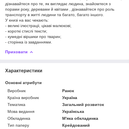
дізнавайтеся про те, як виглядає людина, знайомтеся з
порами року, деревами й квітами , дізнавайтеся про роль
транспорту в житті людини та багато, багато іншого.
У книзі на вас чекають:
- великі ілюстраціі, цікаві малюкові;
- короткі стислі тексти;
- кумедні віршики про тварин;
- сторінка із завданнями.
Приховати
Характеристики
Основні атрибути
Виробник
Ранок
Країна виробник
Україна
Тематика
Загальний розвиток
Мова видання
Українська
Обкладинка
М'яка обкладинка
Тип паперу
Крейдований