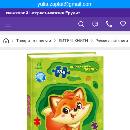
yulia.zaplat@gmail.com
книжковий інтернет-магазин Ерудит
Товари та послуги
ДИТЯЧІ КНИГИ
Розвиваючі книги