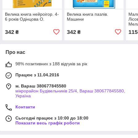
Велика книга нейроігор. 4-
Велика книга пазлів.
Маля
6 років Одінцова О.
Машини
Лісо
Мела
342
342
115
₴
₴
Про нас
98% позитивних з 188 відгуків за рік
Працює з 11.04.2016
м. Вараш 380677845580
мікрорайон Будівельників 25/4, Вараш 380677845580,
Україна
Контакти
Сьогодні працює з 10:00 до 18:00
Показати весь графік роботи