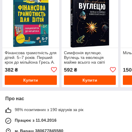
Фінансова грамотність для
Симфонія вуглецю.
Міль
дітей. 5–7 років. Перший
Вуглець та еволюція
крок до мільйона Гресь А.
майже всього на світі
Роберт М. Гейзен
382
592
150
₴
₴
Купити
Купити
Про нас
98% позитивних з 190 відгуків за рік
Працює з 11.04.2016
м. Вараш 380677845580