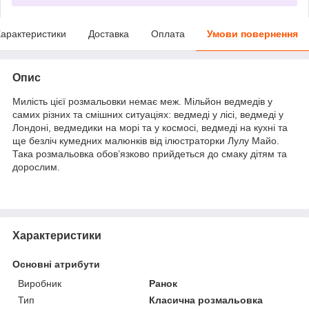
арактеристики
Доставка
Оплата
Умови повернення
Опис
Милість цієї розмальовки немає меж. Мільйон ведмедів у
самих різних та смішних ситуаціях: ведмеді у лісі, ведмеді у
Лондоні, ведмедики на морі та у космосі, ведмеді на кухні та
ще безліч кумедних малюнків від ілюстраторки Лулу Майо.
Така розмальовка обов’язково прийдеться до смаку дітям та
дорослим.
Характеристики
Основні атрибути
Виробник
Ранок
Тип
Класична розмальовка