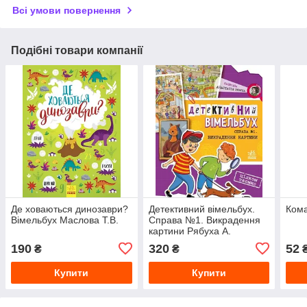
Всі умови повернення
Подібні товари компанії
Де ховаються динозаври?
Детективний вімельбух.
Ком
Вімельбух Маслова Т.В.
Справа №1. Викрадення
картини Рябуха А.
190
320
52
₴
₴
Купити
Купити