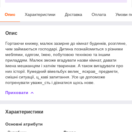
Опис
Характеристики
Доставка
Оплата
Умови п
Опис
Гортаючи книжку, малюк зазирне до кiмнат будинкiв, розгляне,
чим займаються господарi. Дитина познайомиться з рiзними
меблями, одягом, ïжею, побутовою технiкою та iншим
приладдям. Малюк зможе вгадувати назви кiмнат, давати
iмена мешканцям i хатнiм тваринам. А також вигадувати про
них iсторiï. Кумедний вiмельбух велик_ яскрав_ предмети,
смiшнi ситуацiï, ц_кавi запитання. Усе це допоможе
потренувати уважн_сть i дiзнатися щось нове.
Приховати
Характеристики
Основні атрибути