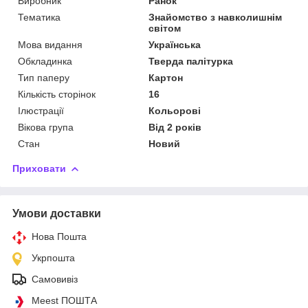
Виробник
Ранок
Тематика
Знайомство з навколишнім
світом
Мова видання
Українська
Обкладинка
Тверда палітурка
Тип паперу
Картон
Кількість сторінок
16
Ілюстрації
Кольорові
Вікова група
Від 2 років
Стан
Новий
Приховати
Умови доставки
Нова Пошта
Укрпошта
Самовивіз
Meest ПОШТА