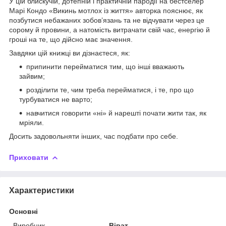
У цій блискучій, дотепній і практичній пародії на бестселер
Марі Кондо «Викинь мотлох із життя» авторка пояснює, як
позбутися небажаних зобов’язань та не відчувати через це
сорому й провини, а натомість витрачати свій час, енергію й
гроші на те, що дійсно має значення.
Завдяки цій книжці ви дізнаєтеся, як:
припинити перейматися тим, що інші вважають
зайвим;
розділити те, чим треба перейматися, і те, про що
турбуватися не варто;
навчитися говорити «ні» й нарешті почати жити так, як
мріяли.
Досить задовольняти інших, час подбати про себе.
Приховати
Характеристики
Основні
Виробник
Віват