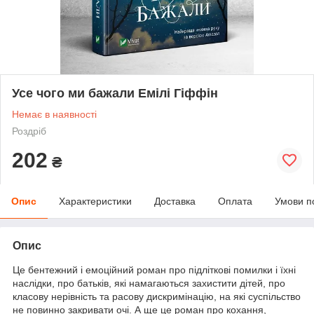
Усе чого ми бажали Емілі Гіффін
Немає в наявності
Роздріб
202
₴
Опис
Характеристики
Доставка
Оплата
Умови п
Опис
Це бентежний і емоційний роман про підліткові помилки і їхні
наслідки, про батьків, які намагаються захистити дітей, про
класову нерівність та расову дискримінацію, на які суспільство
не повинно закривати очі. А ще це роман про кохання,