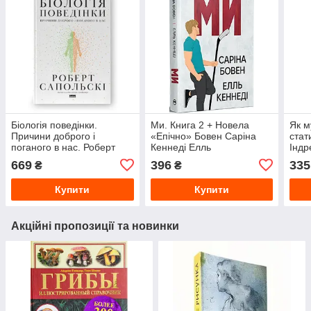
Біологія поведінки.
Ми. Книга 2 + Новела
Як м
Причини доброго і
«Епічно» Бовен Саріна
стат
поганого в нас. Роберт
Кеннеді Елль
Індр
Сапольскі
669
396
335
₴
₴
Купити
Купити
Акційні пропозиції та новинки