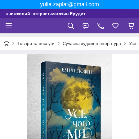
yulia.zaplat@gmail.com
книжковий інтернет-магазин Ерудит
Товари та послуги
Сучасна художня література
Усе 