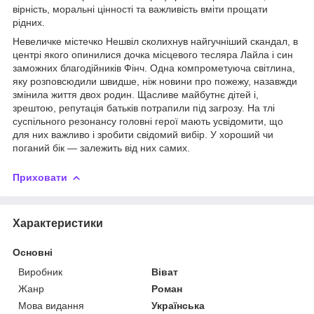
вірність, моральні цінності та важливість вміти прощати
рідних.
Невеличке містечко Нешвіл сколихнув найгучніший скандал, в
центрі якого опинилися дочка місцевого тесляра Лайла і син
заможних благодійників Фінч. Одна компрометуюча світлина,
яку розповсюдили швидше, ніж новини про пожежу, назавжди
змінила життя двох родин. Щасливе майбутнє дітей і,
зрештою, репутація батьків потрапили під загрозу. На тлі
суспільного резонансу головні герої мають усвідомити, що
для них важливо і зробити свідомий вибір. У хороший чи
поганий бік — залежить від них самих.
Приховати
Характеристики
Основні
Виробник
Віват
Жанр
Роман
Мова видання
Українська