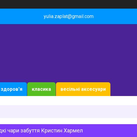
yulia.zaplat@gmail.com
здоров'я
класика
весільні аксесуари
кі чари забуття Кристин Хармел