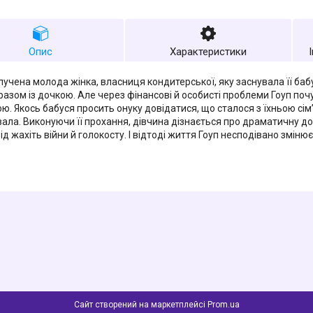
Опис
Характеристики
злучена молода жінка, власниця кондитерської, яку заснувала її баб
разом із дочкою. Але через фінансові й особисті проблеми Гоуп по
ю. Якось бабуся просить онуку довідатися, що сталося з їхньою сім’
вала. Виконуючи її прохання, дівчина дізнається про драматичну до
ід жахіть війни й голокосту. І відтоді життя Гоуп несподівано зміню
Сайт створений на маркетплейсі
Prom.ua