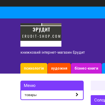
книжковий інтернет-магазин Ерудит
психологія
художня
бізнес-книги
товары
Солод