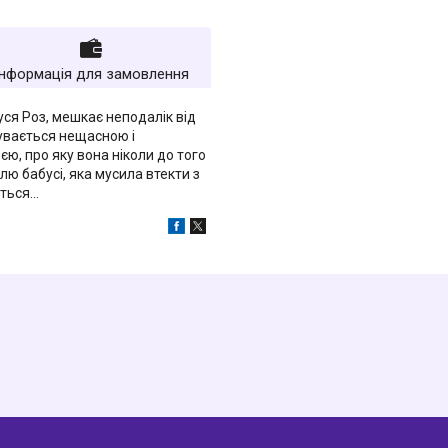
Інформація для замовлення
уся Роз, мешкає неподалік від
чувається нещасною і
єю, про яку вона ніколи до того
лю бабусі, яка мусила втекти з
ється…