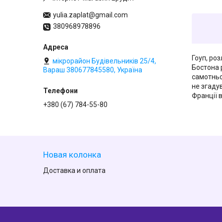
yulia.zaplat@gmail.com
380968978896
Гоуп, ро
мікрорайон Будівельників 25/4,
Бостона 
Вараш 380677845580, Україна
самотньо
не згаду
Франції в
+380 (67) 784-55-80
Новая колонка
Доставка и оплата