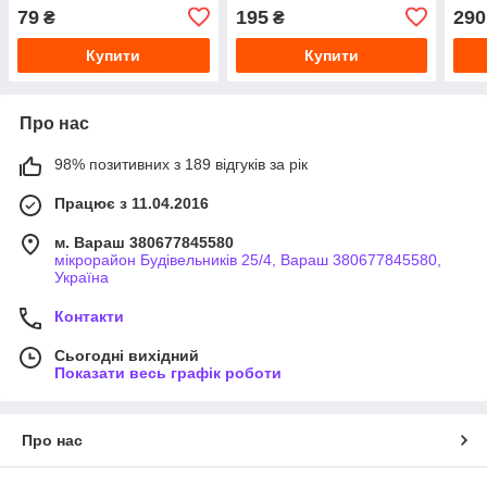
1-2 
79
195
290
₴
₴
Любч
Купити
Купити
Про нас
98% позитивних з 189 відгуків за рік
Працює з 11.04.2016
м. Вараш 380677845580
мікрорайон Будівельників 25/4, Вараш 380677845580,
Україна
Контакти
Сьогодні вихідний
Показати весь графік роботи
Про нас