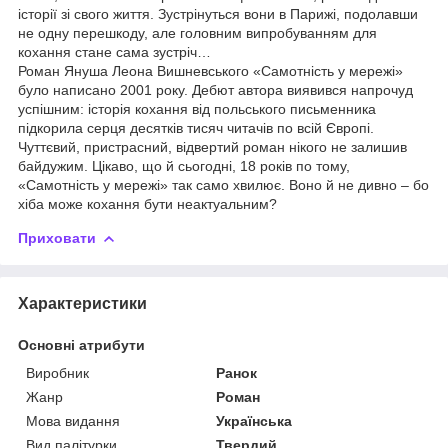
історії зі свого життя. Зустрінуться вони в Парижі, подолавши
не одну перешкоду, але головним випробуванням для
кохання стане сама зустріч…
Роман Януша Леона Вишневського «Самотність у мережі»
було написано 2001 року. Дебют автора виявився напрочуд
успішним: історія кохання від польського письменника
підкорила серця десятків тисяч читачів по всій Європі.
Чуттєвий, пристрасний, відвертий роман нікого не залишив
байдужим. Цікаво, що й сьогодні, 18 років по тому,
«Самотність у мережі» так само хвилює. Воно й не дивно – бо
хіба може кохання бути неактуальним?
Приховати
Характеристики
Основні атрибути
Виробник
Ранок
Жанр
Роман
Мова видання
Українська
Вид палітурки
Твердий