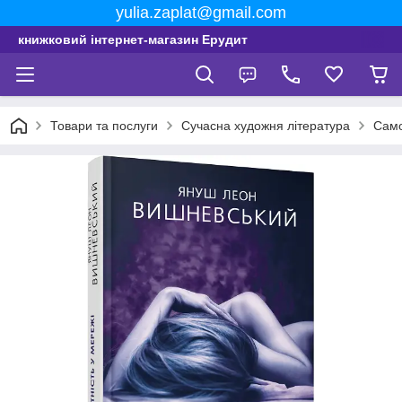
yulia.zaplat@gmail.com
книжковий інтернет-магазин Ерудит
Товари та послуги
Сучасна художня література
Само