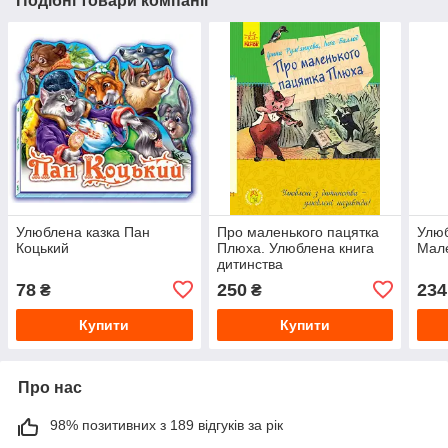
Подібні товари компанії
Улюблена казка Пан
Про маленького пацятка
Улюб
Коцький
Плюха. Улюблена книга
Мале
дитинства
78
250
234
₴
₴
Купити
Купити
Про нас
98% позитивних з 189 відгуків за рік