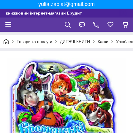
yulia.zaplat@gmail.com
книжковий інтернет-магазин Ерудит
Товари та послуги
ДИТЯЧІ КНИГИ
Казки
Улюблен