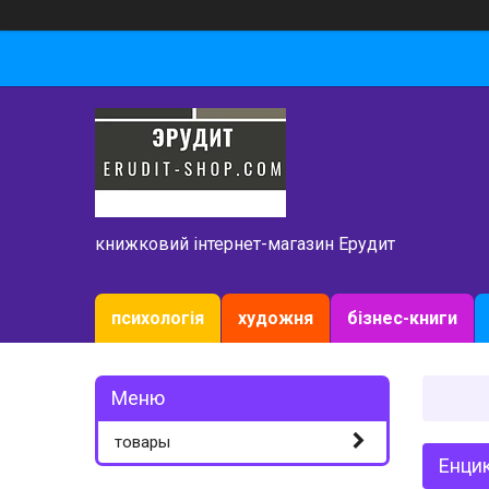
книжковий інтернет-магазин Ерудит
психологія
художня
бізнес-книги
товары
Енцик