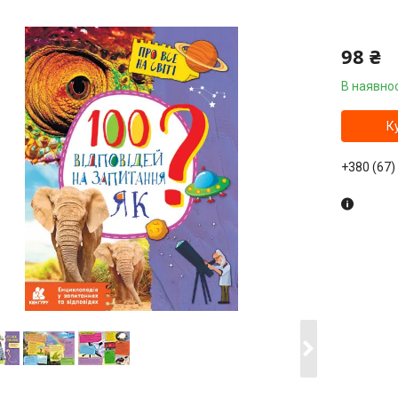
98 ₴
В наявнос
К
+380 (67)