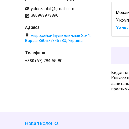
yulia.zaplat@gmail.com
380968978896
У комп
мікрорайон Будівельників 25/4,
Вараш 380677845580, Україна
+380 (67) 784-55-80
Видання 
Книжки ц
запитань
простими
Новая колонка