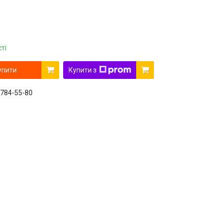
ті
упити
Купити з
 784-55-80