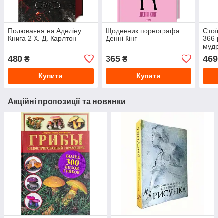
Полювання на Аделіну.
Щоденник порнографа
Стої
Книга 2 Х. Д. Карлтон
Денні Кінг
366 
мудрі
мист
480
365
469
₴
₴
Хол
Ген
Купити
Купити
Акційні пропозиції та новинки