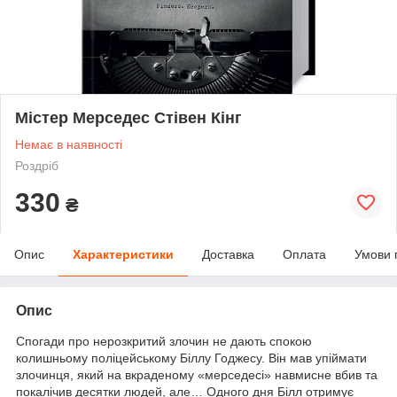
Містер Мерседес Стівен Кінг
Немає в наявності
Роздріб
330
₴
Опис
Характеристики
Доставка
Оплата
Умови 
Опис
Спогади про нерозкритий злочин не дають спокою
колишньому поліцейському Біллу Годжесу. Він мав упіймати
злочинця, який на вкраденому «мерседесі» навмисне вбив та
покалічив десятки людей, але… Одного дня Білл отримує