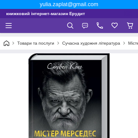
yulia.zaplat@gmail.com
книжковий інтернет-магазин Ерудит
Товари та послуги
Сучасна художня література
Міст